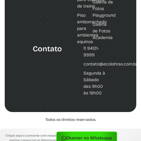
Galeria de
de treino
Fotos
Piso
Playground
emborrachado
Galeria
para
de Fotos
ambientes
Academia
equinos
Contato
11 94121-
9999
contato@ecolohrax.com.br
Segunda à
Sábado
das 9h00
às 19h00
Todos os direitos reservados.
Clique aqui e converse com nossa
Chamar no Whatsapp
equipe comercial no Whatsapp