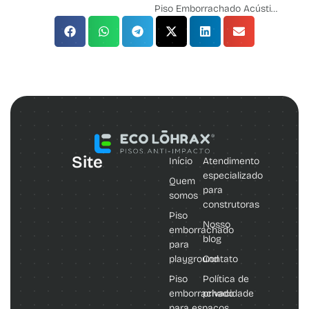
Piso Emborrachado Acústico: Solução prática para reduzir ruído de impacto em academias.
Site
Início
Atendimento
especializado
Quem
para
somos
construtoras
Piso
Nosso
emborrachado
blog
para
playground
Contato
Piso
Política de
emborrachado
privacidade
para espaços