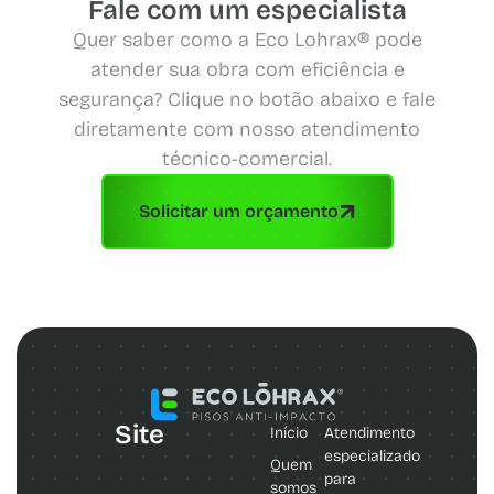
Fale com um especialista
Quer saber como a Eco Lohrax® pode
atender sua obra com eficiência e
segurança? Clique no botão abaixo e fale
diretamente com nosso atendimento
técnico-comercial.
Solicitar um orçamento
Site
Início
Atendimento
especializado
Quem
para
somos