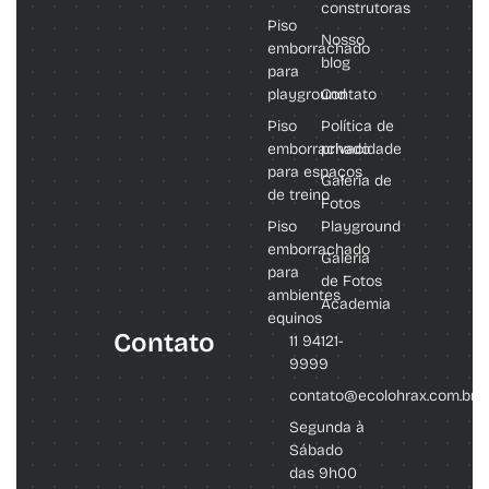
construtoras
Piso
Nosso
emborrachado
blog
para
playground
Contato
Piso
Política de
emborrachado
privacidade
para espaços
Galeria de
de treino
Fotos
Piso
Playground
emborrachado
Galeria
para
de Fotos
ambientes
Academia
equinos
Contato
11 94121-
9999
contato@ecolohrax.com.br
Segunda à
Sábado
das 9h00