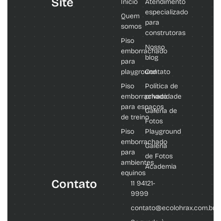
Site
Início
Atendimento
especializado
Quem
para
somos
construtoras
Piso
Nosso
emborrachado
blog
para
playground
Contato
Piso
Política de
emborrachado
privacidade
para espaços
Galeria de
de treino
Fotos
Piso
Playground
emborrachado
Galeria
para
de Fotos
ambientes
Academia
equinos
Contato
11 94121-
9999
contato@ecolohrax.com.br