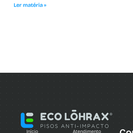
Ler matéria »
Co
Início
Atendimento