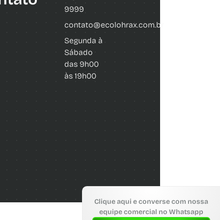
9999
contato@ecolohrax.com.br
Segunda à
Sábado
das 9h00
às 19h00
Clique aqui e converse com nossa
equipe comercial no Whatsapp