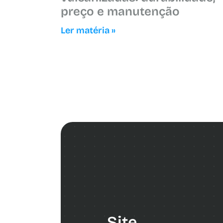
preço e manutenção
Ler matéria »
Site